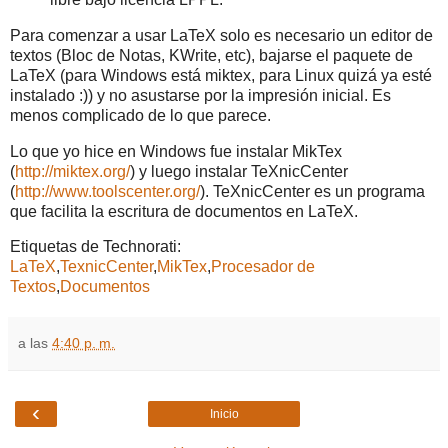
Para comenzar a usar LaTeX solo es necesario un editor de
textos (Bloc de Notas, KWrite, etc), bajarse el paquete de
LaTeX (para Windows está miktex, para Linux quizá ya esté
instalado :)) y no asustarse por la impresión inicial. Es
menos complicado de lo que parece.
Lo que yo hice en Windows fue instalar MikTex
(
http://miktex.org/
) y luego instalar TeXnicCenter
(
http://www.toolscenter.org/
). TeXnicCenter es un programa
que facilita la escritura de documentos en LaTeX.
Etiquetas de Technorati:
LaTeX
,
TexnicCenter
,
MikTex
,
Procesador de
Textos
,
Documentos
a las
4:40 p. m.
‹
Inicio