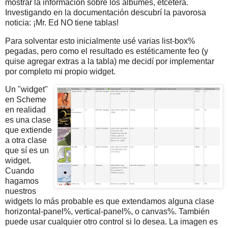
mostrar la información sobre los álbumes, etcétera.
Investigando en la documentación descubrí la pavorosa
noticia: ¡Mr. Ed NO tiene tablas!
Para solventar esto inicialmente usé varias list-box%
pegadas, pero como el resultado es estéticamente feo (y
quise agregar extras a la tabla) me decidí por implementar
por completo mi propio widget.
Un "widget"
en Scheme
en realidad
es una clase
que extiende
a otra clase
que sí es un
widget.
Cuando
hagamos
nuestros
widgets lo más probable es que extendamos alguna clase
horizontal-panel%, vertical-panel%, o canvas%. También
puede usar cualquier otro control si lo desea. La imagen es