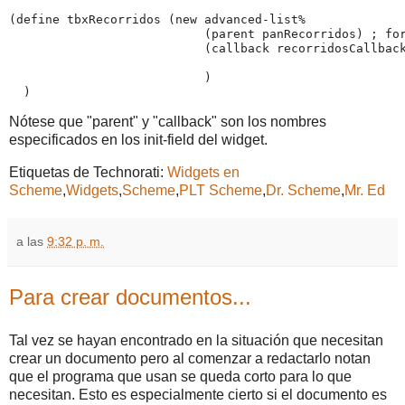
(define tbxRecorridos (new advanced-list%

                           (parent panRecorridos) ; for
                           (callback recorridosCallback
                                                       
                           )

  )
Nótese que "parent" y "callback" son los nombres
especificados en los init-field del widget.
Etiquetas de Technorati:
Widgets en
Scheme
,
Widgets
,
Scheme
,
PLT Scheme
,
Dr. Scheme
,
Mr. Ed
a las
9:32 p. m.
Para crear documentos...
Tal vez se hayan encontrado en la situación que necesitan
crear un documento pero al comenzar a redactarlo notan
que el programa que usan se queda corto para lo que
necesitan. Esto es especialmente cierto si el documento es