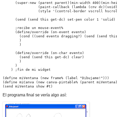
      (super-new (parent parent)(min-width 400)(min-hei
                 (paint-callback (lambda (cnv dc)(void)
                 (style '(control-border vscroll hscrol
      (send (send this get-dc) set-pen color 1 'solid)

      ;recibe un mouse-event%

      (define/override (on-event evento)

        (cond ((send evento dragging?) (send (send this
        )

        )

      (define/override (on-char evento)

        (send (send this get-dc) clear)

        )

      )

    ) ;fin de mi widget

(define miVentana (new frame% (label "Dibujame!")))

(define miCanva (new canva-pintable% (parent miVentana)
(send miVentana show #t)
El programa final se vería algo así: