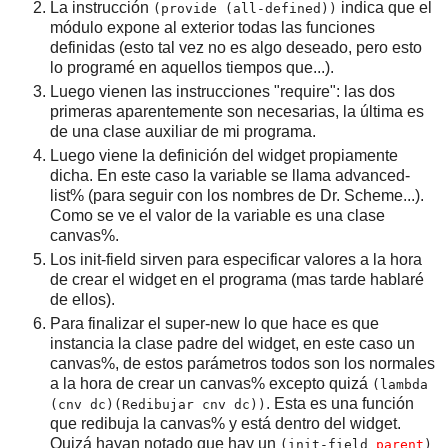
La instrucción
indica que el
(provide (all-defined))
módulo expone al exterior todas las funciones
definidas (esto tal vez no es algo deseado, pero esto
lo programé en aquellos tiempos que...).
Luego vienen las instrucciones "require": las dos
primeras aparentemente son necesarias, la última es
de una clase auxiliar de mi programa.
Luego viene la definición del widget propiamente
dicha. En este caso la variable se llama advanced-
list% (para seguir con los nombres de Dr. Scheme...).
Como se ve el valor de la variable es una clase
canvas%.
Los init-field sirven para especificar valores a la hora
de crear el widget en el programa (mas tarde hablaré
de ellos).
Para finalizar el super-new lo que hace es que
instancia la clase padre del widget, en este caso un
canvas%, de estos parámetros todos son los normales
a la hora de crear un canvas% excepto quizá
(lambda
. Esta es una función
(cnv dc)(Redibujar cnv dc))
que redibuja la canvas% y está dentro del widget.
Quizá hayan notado que hay un
(init-field
parent
)