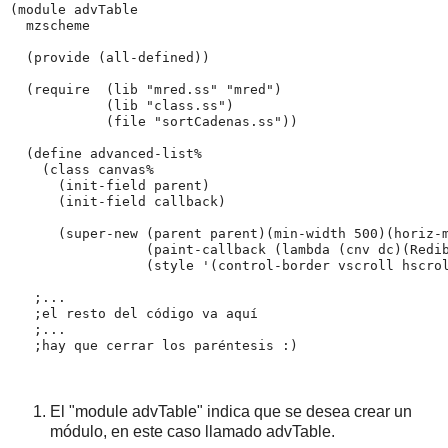
(module advTable

  mzscheme

  (provide (all-defined))

  (require  (lib "mred.ss" "mred")

            (lib "class.ss")

            (file "sortCadenas.ss"))

  (define advanced-list%

    (class canvas%

      (init-field parent)

      (init-field callback)

      (super-new (parent parent)(min-width 500)(horiz-m
                 (paint-callback (lambda (cnv dc)(Redib
                 (style '(control-border vscroll hscrol
   ;...

   ;el resto del código va aquí

   ;...

   ;hay que cerrar los paréntesis :)
El "module advTable" indica que se desea crear un
módulo, en este caso llamado advTable.