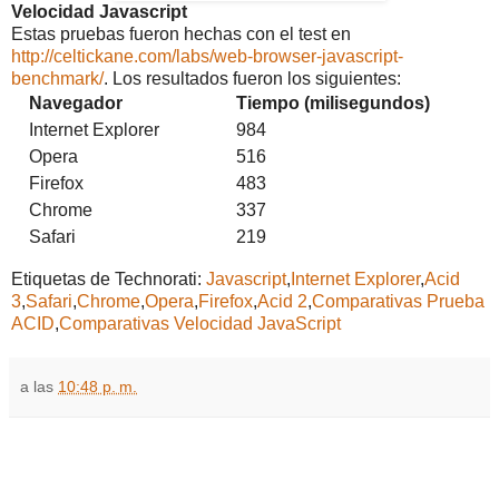
Velocidad Javascript
Estas pruebas fueron hechas con el test en
http://celtickane.com/labs/web-browser-javascript-
benchmark/
. Los resultados fueron los siguientes:
Navegador
Tiempo (milisegundos)
Internet Explorer
984
Opera
516
Firefox
483
Chrome
337
Safari
219
Etiquetas de Technorati:
Javascript
,
Internet Explorer
,
Acid
3
,
Safari
,
Chrome
,
Opera
,
Firefox
,
Acid 2
,
Comparativas Prueba
ACID
,
Comparativas Velocidad JavaScript
a las
10:48 p. m.