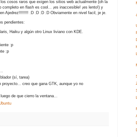
os cosos raros que exigen los sitios web actualmente (oh la
 completo en flash es cool... ¡es inaccesible! ¡es lento!) y
n Ajedrez!!!!!!!! :D :D :D :D Obviamente en nivel facil, je je.
s pendientes:
aris, Haiku y algún otro Linux liviano con KDE.
iente :p
nte :p
..
ador (sí, tarea)
n proyecto... creo que gana GTK, aunque yo no
luego de que cierro la ventana...
Ubuntu