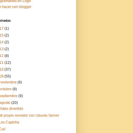
ogramando en Logo
 hacer con blogger
ntradas
17
(1)
15
(2)
14
(2)
13
(2)
12
(8)
11
(12)
10
(37)
09
(55)
noviembre
(6)
octubre
(8)
septiembre
(9)
agosto
(20)
Video divertido
Mi propio servidor con Ubuntu Server
Los Captcha
Cuil