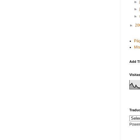
►
►
►
►
20
Pág
Mis
Add T
Visita
Traduc
Power