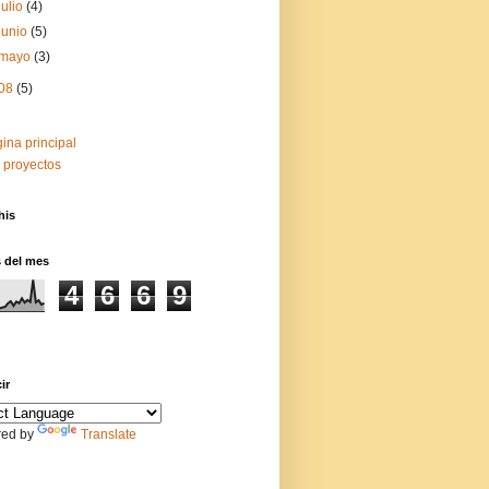
julio
(4)
junio
(5)
mayo
(3)
08
(5)
ina principal
 proyectos
his
s del mes
4
6
6
9
ir
ed by
Translate