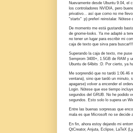
Nuevamente desde Ubuntu 9.04, el cua
los controladores NVIDIA, pero bueno
privativo... así que como no me llev
"startx" :p) preferí reinstalar. Nótes
De momento me está gustando basta
de gnome-looks. Ya me adapté a tener
no tener un lugar para escribir mi com
caja de texto que sirva para buscar!!!
Superando la caja de texto, me puse 
Semprom 3400+, 1.5GB de RAM y una 
Ubuntu de 64bits :D. Por cierto, ya h
Me sorprendió que no tardó 1:06.46 m
ventana), sino que tardó un minuto, 
apagarse) volver a encender el orden
Login. Nótese que ese tiempo incluye
segundos del GRUB. No he podido ve
segundos. Esto solo lo supera un Win
Entre las buenas sorpresas que encon
mala es que Microsoft no se decide a
En fin, ahora estoy dejando mi entor
QtCreator, Anjuta, Eclipse, LaTeX (Ly