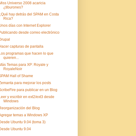
Miss Universo 2008 acaricia
¿tiburones?
¿Qué hay detrás del SPAM en Costa
Rica?
Unos días con Internet Explorer
Publicando desde correo electrónico
Drupal
Hacer capturas de pantalla
Los programas que hacen lo que
quieren...
Más Temas para XP: Royale y
RoyaleNoir
SPAM Hall of Shame
Zemanta para mejorar los posts
ScribeFire para publicar en un Blog
Leer y escribir en ext2/ext3 desde
Windows
Reorganización del Blog
Agregar temas a Windows XP
Desde Ubuntu 9.04 (toma 3)
Desde Ubuntu 9.04