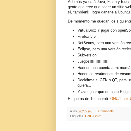
Además ya está Java, Flash y todos l
gente que cree que hacer un sitio web
sí, tambíen!!! logre ganarle a Ubuntu e
De momento me quedan los siguiente
VirtualBox: Y jugar con openSol
Firefox 3.5
NetBeans, pero una versión rec
Eclipse, pero una versión recie
Subversion
Juegos!!!!!!!!!!!!!!!!
Hacerle una cuenta a mi mamá.
Hacer los resúmenes de ensambl
Decidirme si GTK o QT, para u
quiera...
Y averiguar que se hace Pidgin 
Etiquetas de Technorati:
GNU/Linux
,
a las
6:02 p. m.
0 Comments
Etiquetas:
GNU/Linux