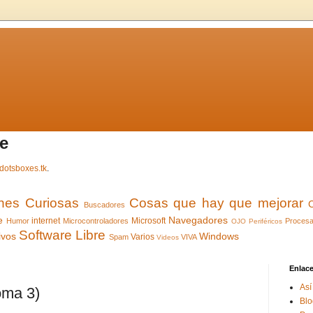
e
dotsboxes.tk
.
ones Curiosas
Cosas que hay que mejorar
Buscadores
e
Navegadores
internet
Microsoft
Humor
Microcontroladores
Procesa
OJO
Periféricos
Software Libre
ivos
Windows
Varios
Spam
VIVA
Videos
Enlac
Así
oma 3)
Blo