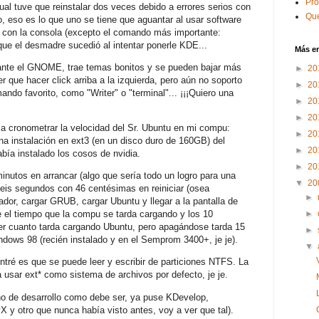
Pr
l tuve que reinstalar dos veces debido a errores serios con
Que
, eso es lo que uno se tiene que aguantar al usar software
o con la consola (excepto el comando más importante:
e que el desmadre sucedió al intentar ponerle KDE...
Más e
nte el GNOME, trae temas bonitos y se pueden bajar más
►
20
 que hacer click arriba a la izquierda, pero aún no soporto
►
20
ando favorito, como "Writer" o "terminal"... ¡¡¡Quiero una
►
20
►
20
a cronometrar la velocidad del Sr. Ubuntu en mi compu:
►
20
instalación en ext3 (en un disco duro de 160GB) del
►
20
abía instalado los cosos de nvidia.
►
20
inutos en arrancar (algo que sería todo un logro para una
▼
20
seis segundos con 46 centésimas en reiniciar (osea
►
ador, cargar GRUB, cargar Ubuntu y llegar a la pantalla de
►
 el tiempo que la compu se tarda cargando y los 10
r cuanto tarda cargando Ubuntu, pero apagándose tarda 15
►
dows 98 (recién instalado y en el Semprom 3400+, je je).
▼
tré es que se puede leer y escribir de particiones NTFS. La
 usar ext* como sistema de archivos por defecto, je je.
no de desarrollo como debe ser, ya puse KDevelop,
X y otro que nunca había visto antes, voy a ver que tal).