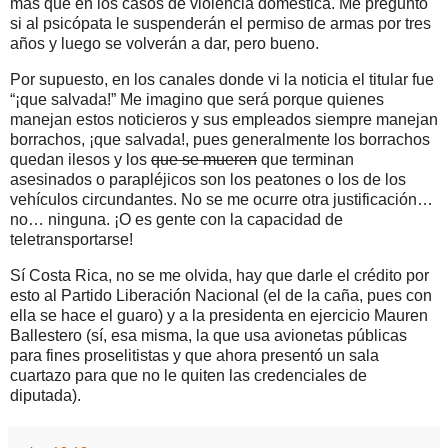
más que en los casos de violencia doméstica. Me pregunto
si al psicópata le suspenderán el permiso de armas por tres
años y luego se volverán a dar, pero bueno.
Por supuesto, en los canales donde vi la noticia el titular fue
“¡que salvada!” Me imagino que será porque quienes
manejan estos noticieros y sus empleados siempre manejan
borrachos, ¡que salvada!, pues generalmente los borrachos
quedan ilesos y los
que se mueren
que terminan
asesinados o parapléjicos son los peatones o los de los
vehículos circundantes. No se me ocurre otra justificación…
no… ninguna. ¡O es gente con la capacidad de
teletransportarse!
Sí Costa Rica, no se me olvida, hay que darle el crédito por
esto al Partido Liberación Nacional (el de la caña, pues con
ella se hace el guaro) y a la presidenta en ejercicio Mauren
Ballestero (sí, esa misma, la que usa avionetas públicas
para fines proselitistas y que ahora presentó un sala
cuartazo para que no le quiten las credenciales de
diputada).