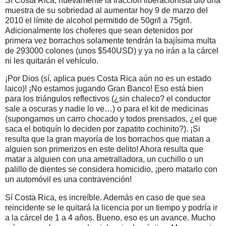
Sí Costa Rica, nuevamente la fracción liberacionista dio una
muestra de su sobriedad al aumentar hoy 9 de marzo del
2010 el límite de alcohol permitido de 50gr/l a 75gr/l.
Adicionalmente los choferes que sean detenidos por
primera vez borrachos solamente tendrán la bajísima multa
de 293000 colones (unos $540USD) y ya no irán a la cárcel
ni les quitarán el vehículo.
¡Por Dios (sí, aplica pues Costa Rica aún no es un estado
laico)! ¡No estamos jugando Gran Banco! Eso está bien
para los triángulos reflectivos (¿sin chaleco? el conductor
sale a oscuras y nadie lo ve…) o para el kit de medicinas
(supongamos un carro chocado y todos prensados, ¿el que
saca el botiquín lo deciden por zapatito cochinito?). ¡Si
resulta que la gran mayoría de los borrachos que matan a
alguien son primerizos en este delito! Ahora resulta que
matar a alguien con una ametralladora, un cuchillo o un
palillo de dientes se considera homicidio, ¡pero matarlo con
un automóvil es una contravención!
Sí Costa Rica, es increíble. Además en caso de que sea
reincidente se le quitará la licencia por un tiempo y podría ir
a la cárcel de 1 a 4 años. Bueno, eso es un avance. Mucho