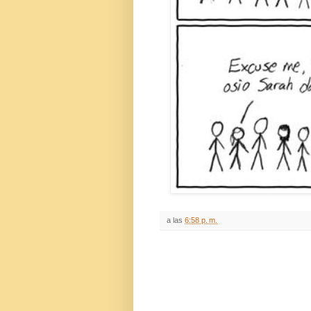
a las
6:58 p. m.