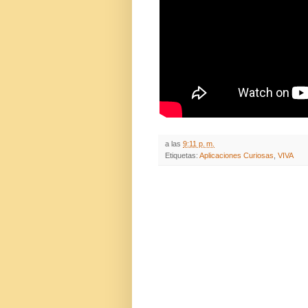
a las
9:11 p. m.
Etiquetas:
Aplicaciones Curiosas
,
VIVA