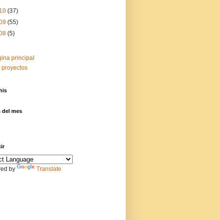
10
(37)
09
(55)
08
(5)
ina principal
 proyectos
his
s del mes
ir
ed by
Translate