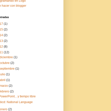
ogramando en Logo
 hacer con blogger
ntradas
17
(1)
15
(2)
14
(2)
13
(2)
12
(8)
11
(12)
diciembre
(1)
octubre
(2)
septiembre
(1)
julio
(1)
abril
(1)
marzo
(2)
febrero
(2)
PowerPoint... y tiempo libre
xkcd: National Language
enero
(2)