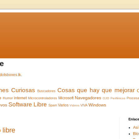
e
dotsboxes.tk
.
ones Curiosas
Cosas que hay que mejorar
Buscadores
e
Navegadores
internet
Microsoft
Humor
Microcontroladores
Procesa
OJO
Periféricos
Software Libre
ivos
Windows
Varios
Spam
VIVA
Videos
Enlac
Así
 libre
Blo