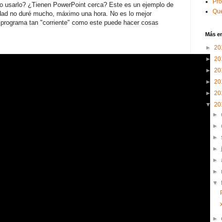
Pr
o usarlo? ¿Tienen PowerPoint cerca? Este es un ejemplo de
Que
dad no duré mucho, máximo una hora. No es lo mejor
n programa tan "corriente" como este puede hacer cosas
Más e
►
20
►
20
►
20
►
20
►
20
▼
20
►
►
►
►
►
►
▼
►