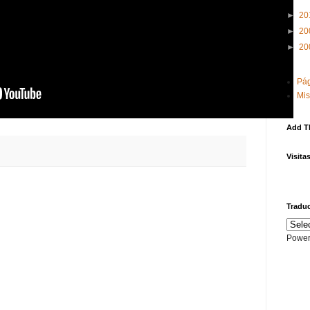
►
20
►
20
►
20
Pág
Mis
Add T
Visita
Traduc
Power