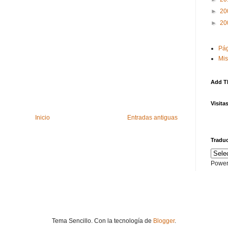
►
20
►
20
Pág
Mis
Add T
Visita
Inicio
Entradas antiguas
Traduc
Power
Tema Sencillo. Con la tecnología de
Blogger
.