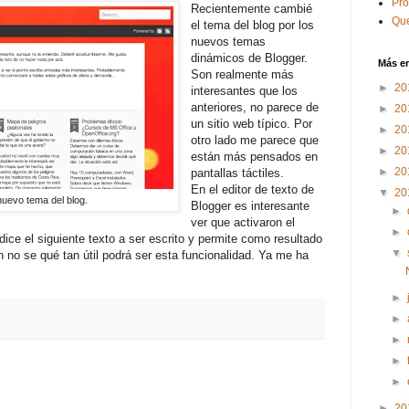
Pr
Recientemente cambié
Que
el tema del blog por los
nuevos temas
dinámicos de Blogger.
Más e
Son realmente más
►
20
interesantes que los
anteriores, no parece de
►
20
un sitio web típico. Por
►
20
otro lado me parece que
►
20
están más pensados en
►
20
pantallas táctiles.
En el editor de texto de
▼
20
nuevo tema del blog.
Blogger es interesante
►
ver que activaron el
►
dice el siguiente texto a ser escrito y permite como resultado
▼
 no se qué tan útil podrá ser esta funcionalidad. Ya me ha
►
►
►
►
►
►
20