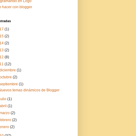
ogramando en Logo
 hacer con blogger
ntradas
17
(1)
15
(2)
14
(2)
13
(2)
12
(8)
11
(12)
diciembre
(1)
octubre
(2)
septiembre
(1)
Nuevos temas dinámicos de Blogger
julio
(1)
abril
(1)
marzo
(2)
febrero
(2)
enero
(2)
10
(37)