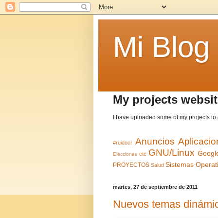
Mi Blog
My projects websit
I have uploaded some of my projects to
Anuncios
Aplicaci
#ruidocr
GNU/Linux
Googl
etc
Elecciones
Sistemas Operat
PROYECTOS
Salud
martes, 27 de septiembre de 2011
Nuevos temas dinámic