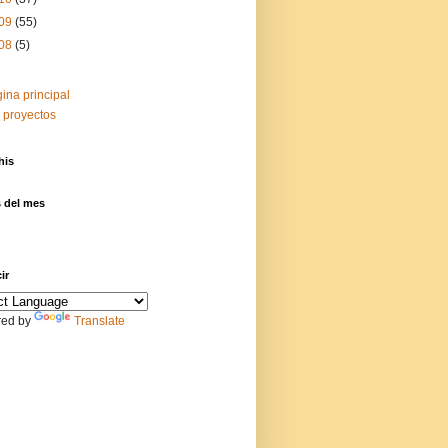
09
(55)
08
(5)
ina principal
 proyectos
his
s del mes
ir
ed by
Translate