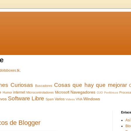
e
dotsboxes.tk
.
ones Curiosas
Cosas que hay que mejorar
Buscadores
e
Navegadores
internet
Microsoft
Humor
Microcontroladores
Procesa
OJO
Periféricos
Software Libre
ivos
Windows
Varios
Spam
VIVA
Videos
Enlac
Así
os de Blogger
Blo