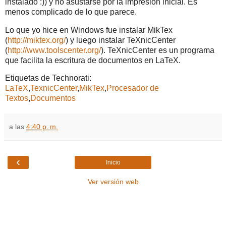
instalado :)) y no asustarse por la impresión inicial. Es
menos complicado de lo que parece.
Lo que yo hice en Windows fue instalar MikTex
(
http://miktex.org/
) y luego instalar TeXnicCenter
(
http://www.toolscenter.org/
). TeXnicCenter es un programa
que facilita la escritura de documentos en LaTeX.
Etiquetas de Technorati:
LaTeX
,
TexnicCenter
,
MikTex
,
Procesador de
Textos
,
Documentos
a las
4:40 p. m.
‹
Inicio
Ver versión web