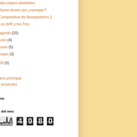
Más videos divertidos
Ganar dinero por ¿navegar?
Comparativa de Navegadores 2
Los AVR y los Tiny
agosto
(20)
julio
(4)
junio
(5)
mayo
(3)
08
(5)
ina principal
 proyectos
his
s del mes
4
9
8
0