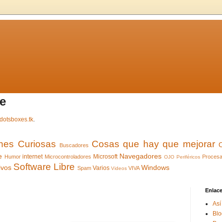
e
dotsboxes.tk
.
ones Curiosas
Cosas que hay que mejorar
Buscadores
e
Navegadores
internet
Microsoft
Humor
Microcontroladores
Procesa
OJO
Periféricos
Software Libre
ivos
Windows
Varios
Spam
VIVA
Videos
Enlac
Así
Blo