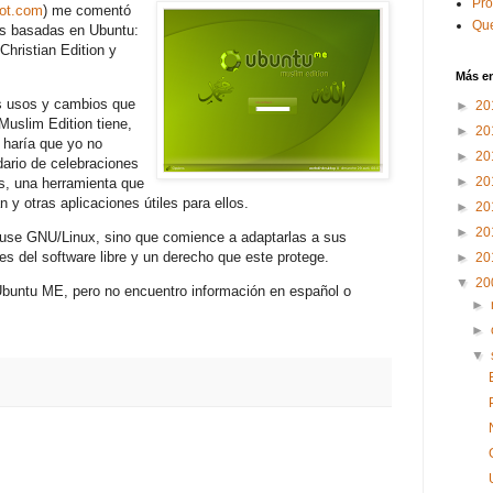
Pr
pot.com
) me comentó
Que
os basadas en Ubuntu:
hristian Edition y
Más e
s usos y cambios que
►
20
 Muslim Edition tiene,
►
20
haría que yo no
►
20
ario de celebraciones
►
20
s, una herramienta que
 y otras aplicaciones útiles para ellos.
►
20
►
20
 use GNU/Linux, sino que comience a adaptarlas a sus
es del software libre y un derecho que este protege.
►
20
▼
20
Ubuntu ME, pero no encuentro información en español o
►
►
▼