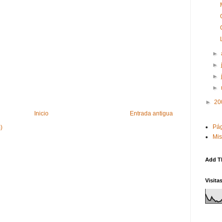
►
►
►
►
►
20
Inicio
Entrada antigua
Pág
)
Mis
Add T
Visita