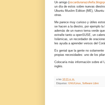
Un amigo (
oscarduranazofeifa.blogs
un día de estos sobre nuevas diestr
Ubuntu Muslim Edition (ME), Ubuntu C
otras.
Me parece muy curioso y útiles esto
se hacen a la diestro, por ejemplo la
además de un nuevo tema verde que 
extrañe tanto a openSUSE, un calend
Islámicas, un recordador de oracione
les ayuda a aprender versos del Corán
Es genial que la gente no solamente
propias necesidades: uno de los pilar
Colocaría más información sobre el 
inglés.
a las
10:21 p. m.
Etiquetas:
GNU/Linux
,
Software Libre