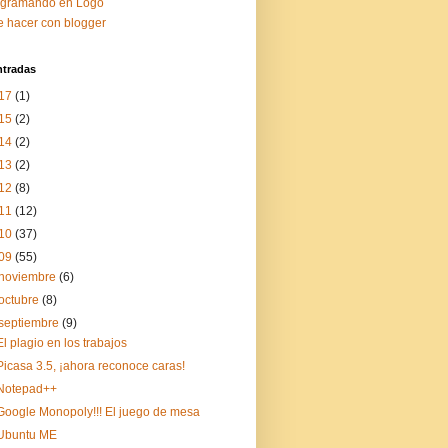
ogramando en Logo
 hacer con blogger
ntradas
17
(1)
15
(2)
14
(2)
13
(2)
12
(8)
11
(12)
10
(37)
09
(55)
noviembre
(6)
octubre
(8)
septiembre
(9)
El plagio en los trabajos
Picasa 3.5, ¡ahora reconoce caras!
Notepad++
Google Monopoly!!! El juego de mesa
Ubuntu ME