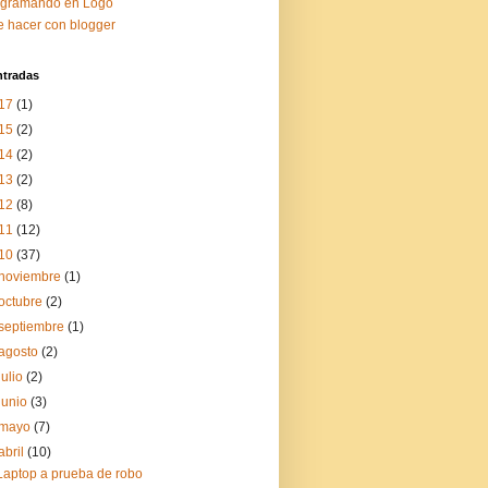
ogramando en Logo
 hacer con blogger
ntradas
17
(1)
15
(2)
14
(2)
13
(2)
12
(8)
11
(12)
10
(37)
noviembre
(1)
octubre
(2)
septiembre
(1)
agosto
(2)
julio
(2)
junio
(3)
mayo
(7)
abril
(10)
Laptop a prueba de robo