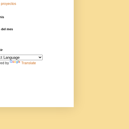
 proyectos
his
s del mes
ir
ed by
Translate