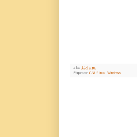
a las
1:14 a. m.
Etiquetas:
GNU/Linux
,
Windows