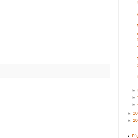
►
►
►
►
20
►
20
Pág