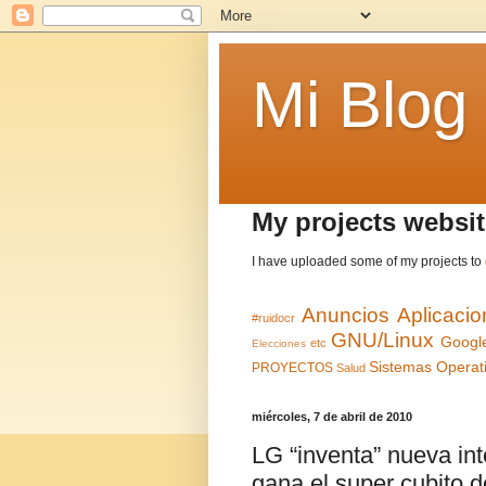
Mi Blog
My projects websit
I have uploaded some of my projects to
Anuncios
Aplicaci
#ruidocr
GNU/Linux
Googl
etc
Elecciones
Sistemas Operat
PROYECTOS
Salud
miércoles, 7 de abril de 2010
LG “inventa” nueva in
gana el super cubito 