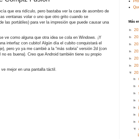
Pr
Que
ía que era ridículo, pero bastaba ver la cara de asombro de
 las ventanas volar o uno que otro grito cuando se
Más e
de las portátiles) para ver la impresión que puede causar una
►
20
►
20
e ve como alguna que otra idea se cola en Windows. ¡Y
a interfaz con cubito! Algún día el cubito conquistará el
►
20
je), pero yo ya me cambié a la “más sobria” versión 2d (con
►
20
al no es buena). Creo que Android también tiene su propio
►
20
►
20
ve mejor en una pantalla táctil.
▼
20
►
►
►
►
►
►
►
▼