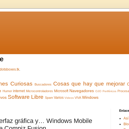
e
dotsboxes.tk
.
ones Curiosas
Cosas que hay que mejorar
Buscadores
e
Navegadores
internet
Microsoft
Humor
Microcontroladores
Procesa
OJO
Periféricos
Software Libre
ivos
Windows
Varios
Spam
VIVA
Videos
Enlac
Así
terfaz gráfica y… Windows Mobile
Blo
de Compiz Fusion