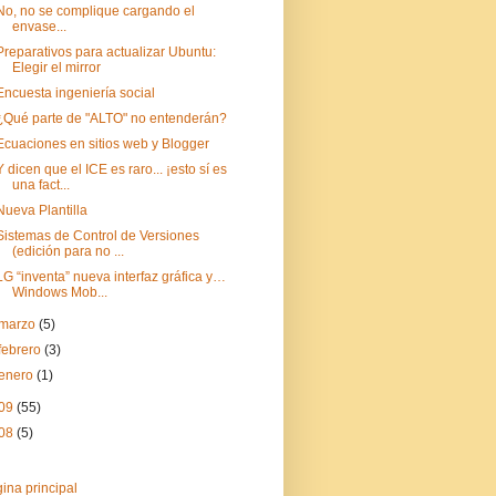
No, no se complique cargando el
envase...
Preparativos para actualizar Ubuntu:
Elegir el mirror
Encuesta ingeniería social
¿Qué parte de "ALTO" no entenderán?
Ecuaciones en sitios web y Blogger
Y dicen que el ICE es raro... ¡esto sí es
una fact...
Nueva Plantilla
Sistemas de Control de Versiones
(edición para no ...
LG “inventa” nueva interfaz gráfica y…
Windows Mob...
marzo
(5)
febrero
(3)
enero
(1)
09
(55)
08
(5)
ina principal