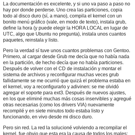
La documentación es excelente, y si uno va paso a paso no
hay por donde perderse. Uno crea las particiones, copia
todo al disco duro (sí, a mano), compila el kernel con un
bonito menú gráfico (vale, en modo de texto), instala grub,
define la hora (y puede elegir la HORA LOCAL en lugar de
UTC, algo que Ubuntu no pregunta), instala unos cuantos
paquetes, reinstala y listo.
Pero la verdad sí tuve unos cuantos problemas con Gentoo.
Primero, al cargar desde Grub me decía que no había nada
en la partición, de hecho decía que no había particiones.
Después de volver con el CD de instalación y montar el
sistema de archivos y reconfigurar muchas veces grub
fallidamente se me ocurrió que quizá el problema estaba en
el kernel, voy a reconfigurarlo y adivinen: se me olvidó
agregar el soporte para ext3. Después de nuevos ajustes,
en los que eliminé muchas más cosas inservibles y agregué
otras necesarias (como los drivers VIA) nuevamente
recompilé y en siete minutos todo estaba listo y
funcionando, en vivo desde mi disco duro.
Pero sin red. La red la solucioné volviendo a recompilar el
kernel, fue obvio que esta era la causa de todos los males: