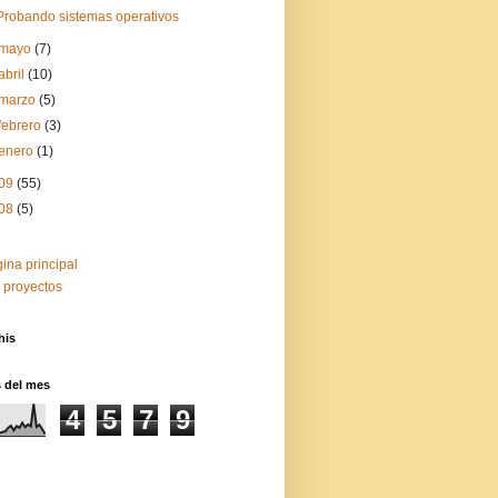
Probando sistemas operativos
mayo
(7)
abril
(10)
marzo
(5)
febrero
(3)
enero
(1)
09
(55)
08
(5)
ina principal
 proyectos
his
s del mes
4
5
7
9