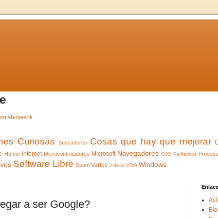
e
dotsboxes.tk
.
ones Curiosas
Cosas que hay que mejorar
Buscadores
e
Navegadores
internet
Microsoft
Humor
Microcontroladores
Procesa
OJO
Periféricos
Software Libre
ivos
Windows
Varios
Spam
VIVA
Videos
Enlac
Así
legar a ser Google?
Blo