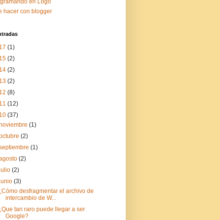
ogramando en Logo
 hacer con blogger
ntradas
17
(1)
15
(2)
14
(2)
13
(2)
12
(8)
11
(12)
10
(37)
noviembre
(1)
octubre
(2)
septiembre
(1)
agosto
(2)
julio
(2)
junio
(3)
¿Cómo desfragmentar el archivo de
intercambio de W...
¿Que tan raro puede llegar a ser
Google?