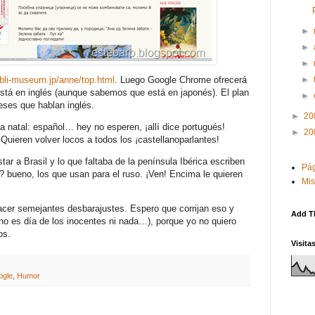
►
►
►
ibli-museum.jp/anne/top.html
. Luego Google Chrome ofrecerá
►
está en inglés (aunque sabemos que está en japonés). El plan
►
eses que hablan inglés.
►
20
ma natal: español… hey no esperen, ¡allí dice portugués!
►
20
Quieren volver locos a todos los ¡castellanoparlantes!
tar a Brasil y lo que faltaba de la península Ibérica escriben
Pág
s? bueno, los que usan para el ruso. ¡Ven! Encima le quieren
Mis
er semejantes desbarajustes. Espero que corrijan eso y
Add T
no es día de los inocentes ni nada…), porque yo no quiero
os.
Visita
ogle
,
Humor