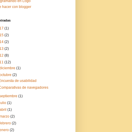
ogramando en Logo
 hacer con blogger
ntradas
17
(1)
15
(2)
14
(2)
13
(2)
12
(8)
11
(12)
diciembre
(1)
octubre
(2)
Encuesta de usabilidad
Comparativas de navegadores
septiembre
(1)
julio
(1)
abril
(1)
marzo
(2)
febrero
(2)
enero
(2)