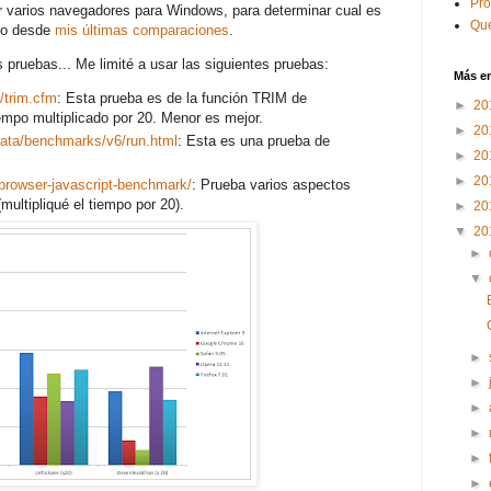
Pr
 varios navegadores para Windows, para determinar cual es
Que
mpo desde
mis últimas comparaciones
.
ruebas... Me limité a usar las siguientes pruebas:
Más e
/trim.cfm
: Esta prueba es de la función TRIM de
►
20
iempo multiplicado por 20. Menor es mejor.
►
20
data/benchmarks/v6/run.html
: Esta es una prueba de
►
20
►
20
-browser-javascript-benchmark/
: Prueba varios aspectos
multipliqué el tiempo por 20).
►
20
▼
20
►
▼
►
►
►
►
►
►