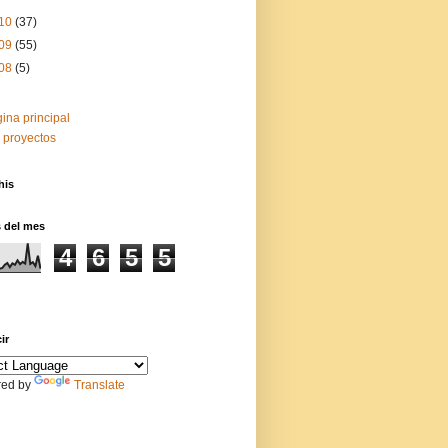
10
(37)
09
(55)
08
(5)
ina principal
 proyectos
his
s del mes
4
6
5
5
ir
ed by
Translate