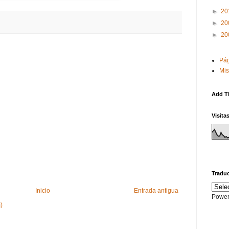
►
20
►
20
►
20
Pág
Mis
Add T
Visita
Traduc
Inicio
Entrada antigua
Power
)