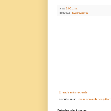
a las
6:00 p. m.
Etiquetas:
Navegadores
Entrada más reciente
Suscribirse a:
Enviar comentarios (Atom
Entradas relacionadas