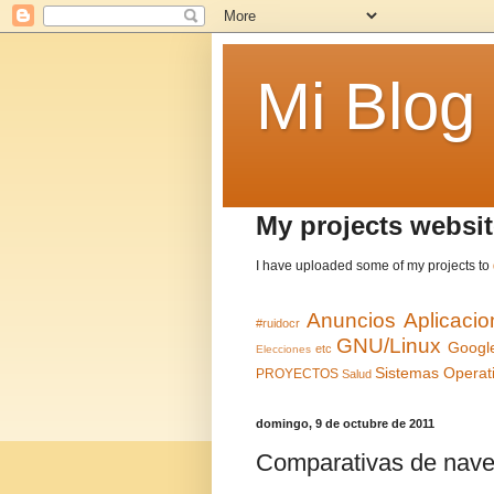
Mi Blog
My projects websit
I have uploaded some of my projects to
Anuncios
Aplicaci
#ruidocr
GNU/Linux
Googl
etc
Elecciones
Sistemas Operat
PROYECTOS
Salud
domingo, 9 de octubre de 2011
Comparativas de nav