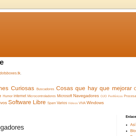
e
dotsboxes.tk
.
ones Curiosas
Cosas que hay que mejorar
Buscadores
e
Navegadores
internet
Microsoft
Humor
Microcontroladores
Procesa
OJO
Periféricos
Software Libre
ivos
Windows
Varios
Spam
VIVA
Videos
Enlac
Así
egadores
Blo