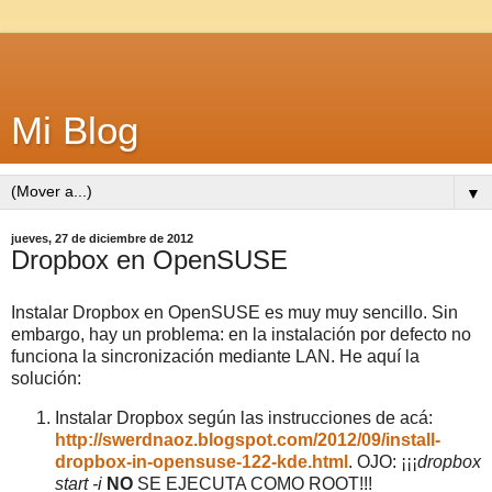
Mi Blog
▼
jueves, 27 de diciembre de 2012
Dropbox en OpenSUSE
Instalar Dropbox en OpenSUSE es muy muy sencillo. Sin
embargo, hay un problema: en la instalación por defecto no
funciona la sincronización mediante LAN. He aquí la
solución:
Instalar Dropbox según las instrucciones de acá:
http://swerdnaoz.blogspot.com/2012/09/install-
dropbox-in-opensuse-122-kde.html
. OJO: ¡¡¡
dropbox
start -i
NO
SE EJECUTA COMO ROOT!!!