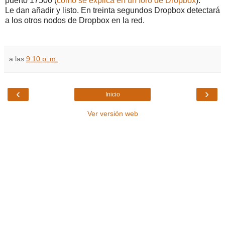
puerto 17500 (
como se explica en un foro de Dropbox
).
Le dan añadir y listo. En treinta segundos Dropbox detectará
a los otros nodos de Dropbox en la red.
a las
9:10 p. m.
‹
›
Inicio
Ver versión web